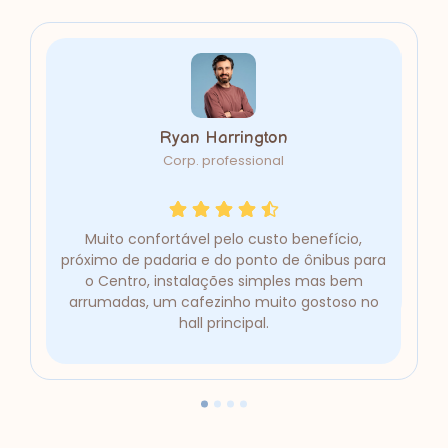
Ryan Harrington
Corp. professional
,
Muito confortável pelo custo benefício,
Pou
 para
próximo de padaria e do ponto de ônibus para
m
o Centro, instalações simples mas bem
gra
o no
arrumadas, um cafezinho muito gostoso no
hall principal.